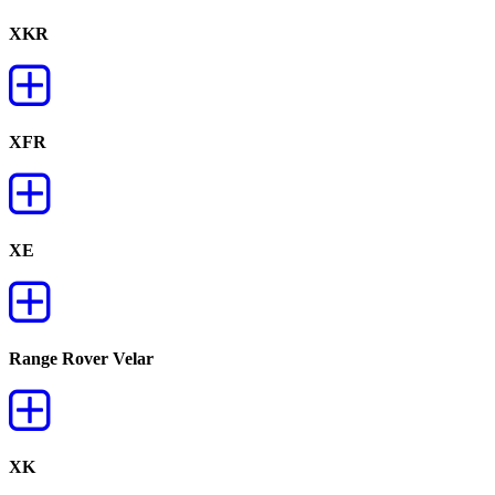
XKR
XFR
XE
Range Rover Velar
XK