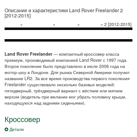
Описание и характеристики Land Rover Freelander 2
[2012-2015]
»
»
»
»
2 [2012-2015]
Главная
Модельный ряд
Land Rover
Freelander
Land Rover Freelander
— компактный кроссовер класса
премиум, производимый компанией Land Rover с 1997 года.
Второе поколение было представлено в июле 2006 года на
мотор-шоу в Лондоне. Для рынка Северной Америки получил
название LR2. За все время производства первого поколения
Freelander существовало несколько базовых моделей:
пятидверный, трёхдверный вариант с жёстким или мягким
верхом (водитель при желании мог убрать половину крыши,
находящуюся над задними сиденьями).
Кроссовер
Детали