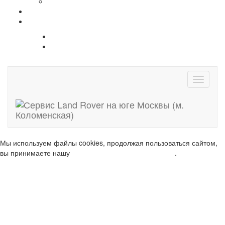
Свечи накала
Информация
Контакты
Москва, м. Коломенская, пр. Андропова, дом 22
+ 7 (495) 132-24-44
Навига
Мы используем файлы cookies, продолжая пользоваться сайтом,
вы принимаете нашу
политику конфиденциальности
.
ОК