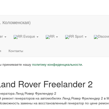
der
RR Evoque
RR
RR Sport
Discov
я
Контакты
вы принимаете нашу
политику конфиденциальности
.
and Rover Freelander 2
енератора Ленд Ровер Фрилендер 2
 ремонт генераторов на автомобилях Ленд Ровер Фрилендер 2 в 
. Возможность замены на восстановленный генератор по цене ремон