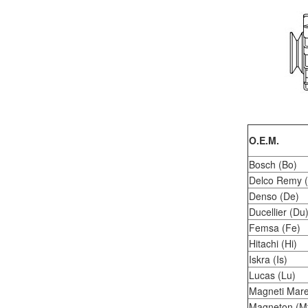
O.E.M.
Bosch (Bo)
Delco Remy 
Denso (De)
Ducellier (Du
Femsa (Fe)
Hitachi (Hi)
Iskra (Is)
Lucas (Lu)
Magneti Mare
Magneton (M