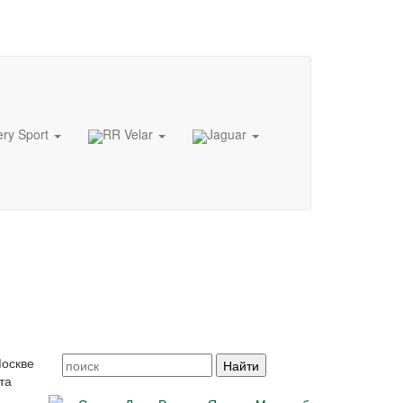
ery Sport
RR Velar
Jaguar
Москве
та