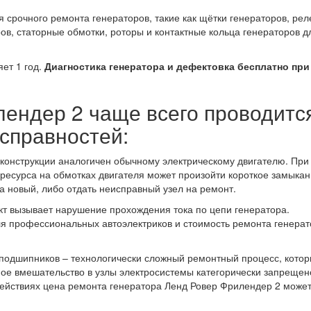
 срочного ремонта генераторов, такие как щётки генераторов, рел
в, статорные обмотки, роторы и контактные кольца генераторов д
ет 1 год.
Диагностика генератора и дефектовка бесплатно при
ендер 2 чаще всего проводитс
исправностей:
 конструкции аналогичен обычному электрическому двигателю. При
 ресурса на обмотках двигателя может произойти короткое замыкан
а новый, либо отдать неисправный узел на ремонт.
т вызывает нарушение прохождения тока по цепи генератора.
ля профессиональных автоэлектриков и стоимость ремонта генера
.
подшипников – технологически сложный ремонтный процесс, котор
ое вмешательство в узлы электросистемы категорически запрещен
ействиях цена ремонта генератора Ленд Ровер Фрилендер 2 може