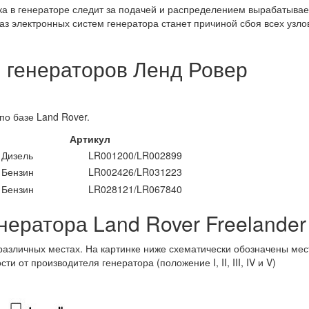
ика в генераторе следит за подачей и распределением вырабатыва
аз электронных систем генератора станет причиной сбоя всех узло
 генераторов Ленд Ровер
по базе Land Rover.
Артикул
 Дизель
LR001200/LR002899
 Бензин
LR002426/LR031223
 Бензин
LR028121/LR067840
ератора Land Rover Freelander
азличных местах. На картинке ниже схематически обозначены мест
 от производителя генератора (положение I, II, III, IV и V)