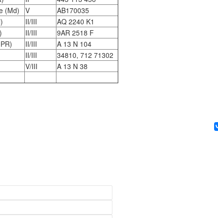
e (Md)
V
AB170035
i)
II/III
AQ 2240 K1
)
II/III
9AR 2518 F
(PR)
II/III
A 13 N 104
II/III
34810, 712 71302
V/III
A 13 N 38