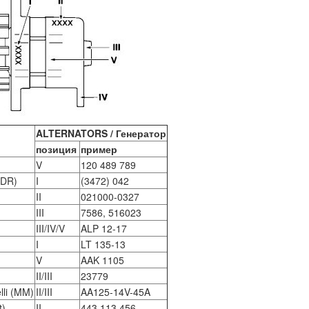
ALTERNATORS / Генератор
позиция
пример
V
120 489 789
(DR)
I
(3472) 042
II
021000-0327
)
III
7586, 516023
III/IV/V
ALP 12-17
I
LT 135-13
V
AAK 1105
II/III
23779
lli (MM)
II/III
AA125-14V-45A
t)
II
443 113 456