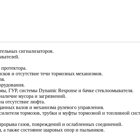
ительных сигнализаторов.
ывателей.
 протектора.
исков и отсутствие течи тормозных механизмов.
ля.
орудования.
мы, ГУР, системы Dynamic Response и бачке стеклоомывателя.
наличие мусора и загрязнений.
на отсутствие люфта.
данных валов и механизма рулевого управления.
усилителя тормозов, трубки и муфты тормозной и топливной сис
прорыва газов, повреждений и ослабленных соединений.
, а также состояние шаровых опор и пыльников.