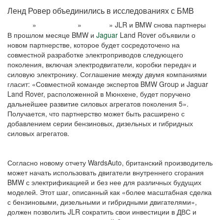
Ленд Ровер объединились в исследованиях с БМВ
»
»
»
JLR и BMW снова партнеры
Главная
Информация
Новости
В прошлом месяце BMW и
Jaguar
Land Rover объявили о
новом партнерстве, которое будет сосредоточено на
совместной разработке электроприводов следующего
поколения, включая электродвигатели, коробки передач и
силовую электронику. Соглашение между двумя компаниями
гласит: «Совместной команде экспертов BMW Group и Jaguar
Land Rover, расположенной в Мюнхене, будет поручено
дальнейшее развитие силовых агрегатов поколения 5».
Получается, что партнерство может быть расширено с
добавлением серии бензиновых, дизельных и гибридных
силовых агрегатов.
Согласно новому отчету WardsAuto, британский производитель
может начать использовать двигатели внутреннего сгорания
BMW с электрификацией и без нее для различных будущих
моделей. Этот шаг, описанный как «более масштабная сделка
с бензиновыми, дизельными и гибридными двигателями»,
должен позволить JLR сократить свои инвестиции в ДВС и