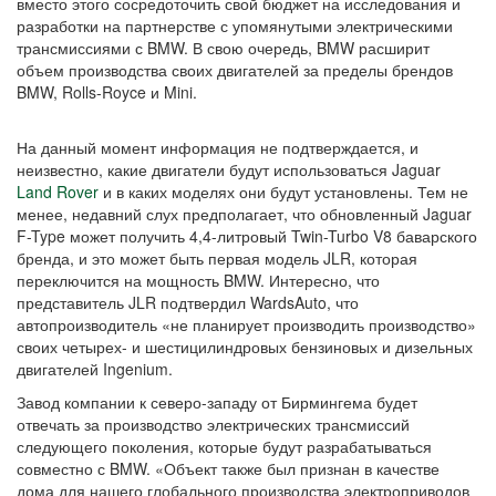
вместо этого сосредоточить свой бюджет на исследования и
разработки на партнерстве с упомянутыми электрическими
трансмиссиями с BMW. В свою очередь, BMW расширит
объем производства своих двигателей за пределы брендов
BMW, Rolls-Royce и Mini.
На данный момент информация не подтверждается, и
неизвестно, какие двигатели будут использоваться Jaguar
Land Rover
и в каких моделях они будут установлены. Тем не
менее, недавний слух предполагает, что обновленный Jaguar
F-Type может получить 4,4-литровый Twin-Turbo V8 баварского
бренда, и это может быть первая модель JLR, которая
переключится на мощность BMW. Интересно, что
представитель JLR подтвердил WardsAuto, что
автопроизводитель «не планирует производить производство»
своих четырех- и шестицилиндровых бензиновых и дизельных
двигателей Ingenium.
Завод компании к северо-западу от Бирмингема будет
отвечать за производство электрических трансмиссий
следующего поколения, которые будут разрабатываться
совместно с BMW. «Объект также был признан в качестве
дома для нашего глобального производства электроприводов