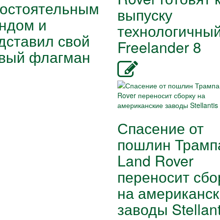
остоятельным
выпуску
ндом и
технологичны
дставил свой
Freelander 8
вый флагман
Спасение от
пошлин Трамп
Land Rover
переносит сбо
на американск
заводы Stellant