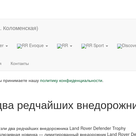
der
RR Evoque
RR
RR Sport
Discov
я
Контакты
вы принимаете нашу
политику конфиденциальности
.
два редчайших внедорожни
зли два редчайших внедорожника Land Rover Defender Trophy
клюзивная новинка — лимитированный внедорожник Land Rover De