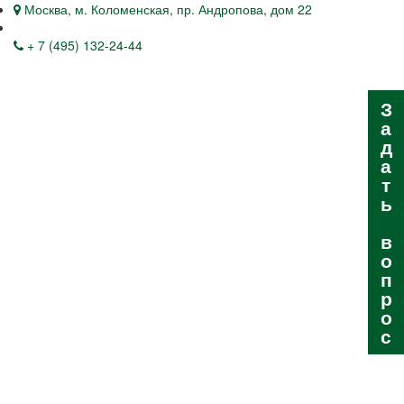
Москва, м. Коломенская, пр. Андропова, дом 22
+ 7 (495) 132-24-44
З
а
д
а
т
ь
в
о
п
р
о
с