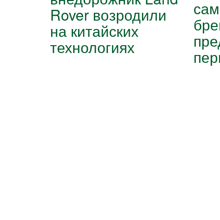
сам
Rover возродили
бре
на китайских
пре
технологиях
пер