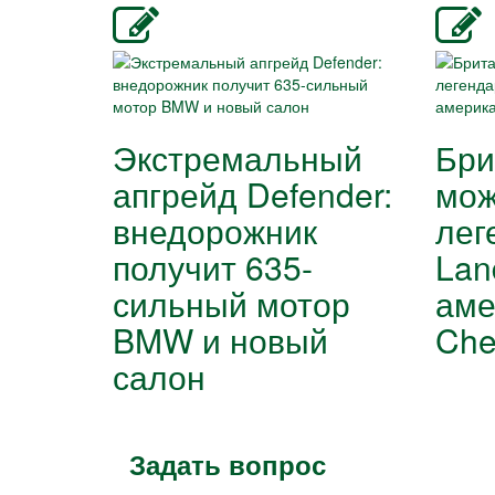
Экстремальный
Бри
апгрейд Defender:
мож
внедорожник
лег
получит 635-
Lan
сильный мотор
аме
BMW и новый
Che
салон
Задать вопрос