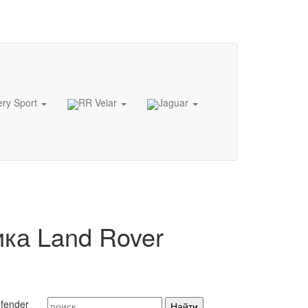
ery Sport
RR Velar
Jaguar
ка Land Rover
fender