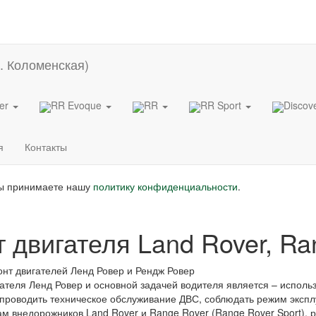
der
RR Evoque
RR
RR Sport
Discov
я
Контакты
вы принимаете нашу
политику конфиденциальности
.
двигателя Land Rover, Ra
нт двигателей Ленд Ровер и Рендж Ровер
теля Ленд Ровер и основной задачей водителя является – исполь
 проводить техническое обслуживание ДВС, соблюдать режим эксп
м внедорожников Land Rover и Range Rover (Range Rover Sport), 