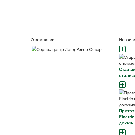
О компании
Новост
Старый
стилиз
Протот
Electr
доказы