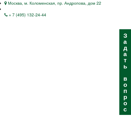
Москва, м. Коломенская, пр. Андропова, дом 22
+ 7 (495) 132-24-44
З
а
д
а
т
ь
в
о
п
р
о
с