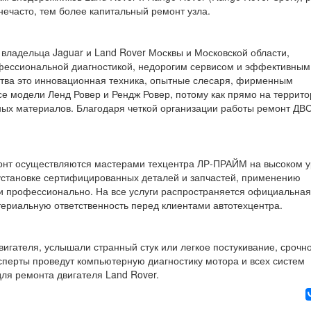
нечасто, тем более капитальный ремонт узла.
владельца Jaguar и Land Rover Москвы и Московской области,
фессиональной диагностикой, недорогим сервисом и эффективным
тва это инновационная техника, опытные слесаря, фирменным
се модели Ленд Ровер и Рендж Ровер, потому как прямо на террит
ных материалов. Благодаря четкой организации работы ремонт ДВ
монт осуществляются мастерами техцентра ЛР-ПРАЙМ на высоком у
установке сертифицированных деталей и запчастей, применению
и профессионально. На все услуги распространяется официальная
териальную ответственность перед клиентами автотехцентра.
игателя, услышали странный стук или легкое постукивание, срочн
перты проведут компьютерную диагностику мотора и всех систем
ля ремонта двигателя Land Rover.