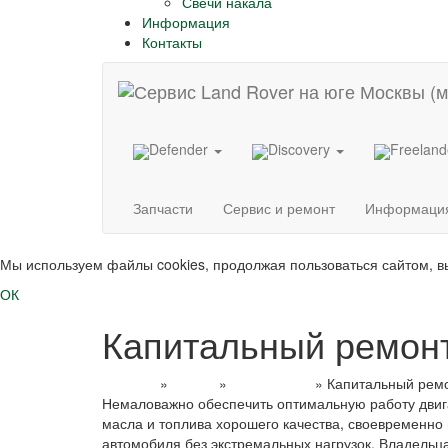
Свечи накала
Информация
Контакты
Defender
Discovery
Freelan
Запчасти
Сервис и ремонт
Информаци
Мы используем файлы cookies, продолжая пользоваться сайтом, 
ОК
Капитальный ремонт 
Главная
»
Услуги
»
Ремонт ДВС
»
Капитальный ремо
Немаловажно обеспечить оптимальную работу двига
масла и топлива хорошего качества, своевременно
автомобиля без экстремальных нагрузок. Владельца