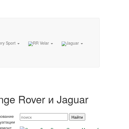
ery Sport
RR Velar
Jaguar
nge Rover и Jaguar
зование
луатации
ремонт