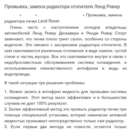
Промывка, замена радиатора отопителя Ленд Ровер
»
»
»
Промывка, замена
Главная
Услуги
Охлаждение и отопление
радиатора печки Land Rover
Очень часто с наступлением холодов владельцы
автомобилей Ленд Ровер Дискавери и Рендж Ровер Спорт
замечают, что печка плохо греет салон, особенно со стороны
водителя. Это связано с засорением радиатора отопителя. В
нем скапливаются различные отложения в виде накипи, густой
слизи и частиц мусора. Все это скапливается внутри в связи с
недобросовестным обслуживанием системы охлаждения, и
использованием некачественного антифриза и воды из
водопровода.
В такой ситуации три решения проблемы:
1. Можно залить в антифриз жидкость для промывки системы
охлаждения. Этот метод мало эффективен и в большинстве
случаев не дает 100% результат.
2. Более эффективный метод это промыть радиатор печки при
помощи специальной установки, которая химически активной
жидкостью промывает непосредственно только сам радиатор.
3. Если первые два метода не помогли, остается только