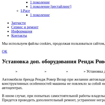
1 поколение
1 поколение [рестайлинг]
I-Pace
1 поколение
Запчасти
Сервис и ремонт
Информация
Контакты
Мы используем файлы cookies, продолжая пользоваться сайто
ОК
Установка доп. оборудования Рендж Ров
Главная
»
Модельный ряд
»
Land Rover
»
RR Velar
»
Установка 
Автомобили бренда Рендж Ровер Велар при желании автовладе
конструктивных особенностей машины не повлекло за собой н
автоцентрах.
В ином случае, при попытках самостоятельной работы владель
Придется проводить дополнительный ремонт, устранение негр