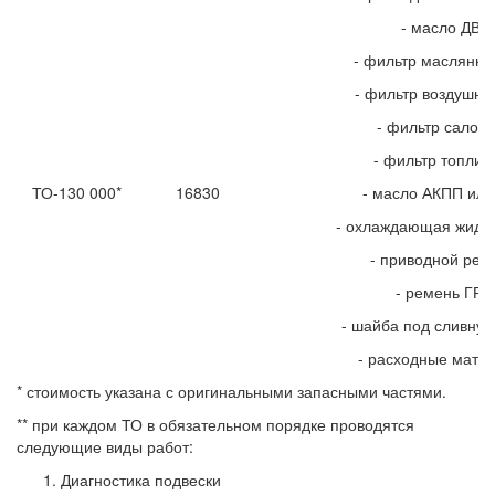
- масло ДВС
- фильтр маслянн
- фильтр воздушн
- фильтр салон
- фильтр топлив
ТО-130 000*
16830
- масло АКПП ил
- охлаждающая жидк
- приводной ре
- ремень ГР
- шайба под сливную
- расходные мате
* стоимость указана с оригинальными запасными частями.
** при каждом ТО в обязательном порядке проводятся
следующие виды работ:
Диагностика подвески