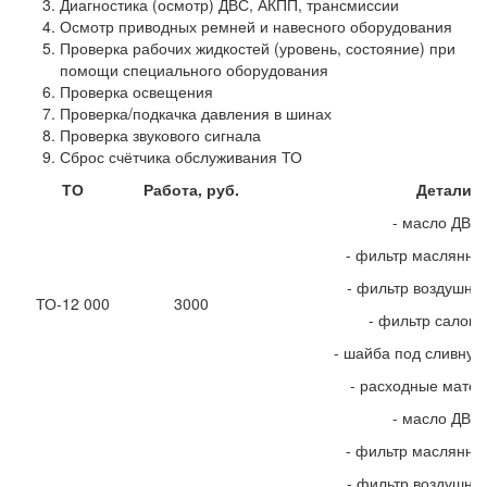
Диагностика (осмотр) ДВС, АКПП, трансмиссии
Осмотр приводных ремней и навесного оборудования
Проверка рабочих жидкостей (уровень, состояние) при
помощи специального оборудования
Проверка освещения
Проверка/подкачка давления в шинах
Проверка звукового сигнала
Сброс счётчика обслуживания ТО
ТО
Работа, руб.
Детали, 
- масло ДВС
- фильтр маслянны
- фильтр воздушны
ТО-12 000
3000
- фильтр салон
- шайба под сливную
- расходные мате
- масло ДВС
- фильтр маслянны
- фильтр воздушны